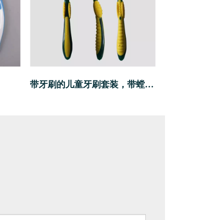
带牙刷的儿童牙刷套装，带螳螂柄和软毛
弯曲的脖子可