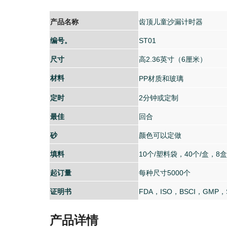
产品名称
齿顶儿童沙漏计时器
编号。
ST01
尺寸
高2.36英寸（6厘米）
材料
PP材质和玻璃
定时
2分钟或定制
最佳
回合
砂
颜色可以定做
填料
10个/塑料袋，40个/盒，8盒
起订量
每种尺寸5000个
证明书
FDA，ISO，BSCI，GMP，
产品详情