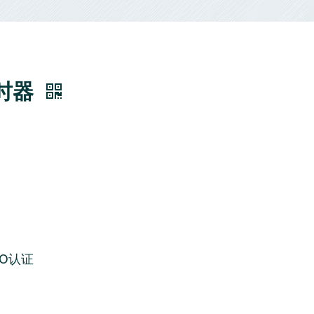
时器
SO认证