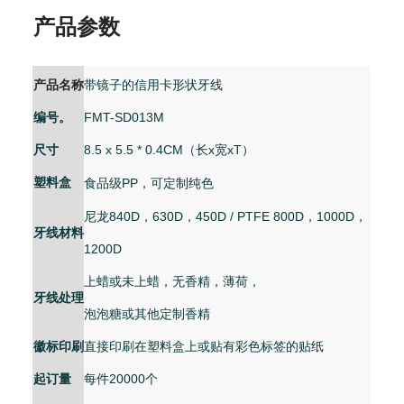
产品参数
产品名称
带镜子的信用卡形状牙线
编号。
FMT-SD013M
尺寸
8.5 x 5.5 * 0.4CM（长x宽
x
T）
塑料盒
食品级PP，可定制纯色
尼龙840D，630D，450D / PTFE 800D，1000D，
牙线材料
1200D
上蜡或未上蜡，无香精，薄荷，
牙线处理
泡泡糖或其他定制香精
徽标印刷
直接印刷在塑料盒上或贴有彩色标签的贴纸
起订量
每件20000个