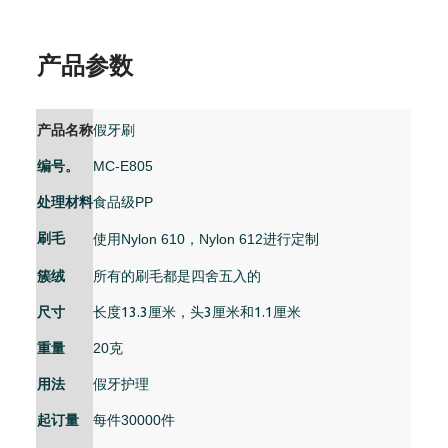
产品参数
产品名称
假牙刷
编号。
MC-E805
处理材料
食品级PP
刷毛
使用Nylon 610，Nylon 612进行定制
簇绒
所有的刷毛都是四舍五入的
尺寸
长度13.3厘米，头3厘米和1.1厘米
重量
20克
用法
假牙护理
起订量
每件30000件