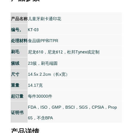
产品名称
儿童牙刷卡通印花
编号。
KT-03
处理材料
食品级PP和TPR
刷毛
尼龙610，尼龙612，杜邦Tynex或定制
簇绒
23簇，刷毛端圆
尺寸
14.5x 2.2cm（长x宽）
重量
14.17克
起订量
每件30000件
FDA，ISO，GMP，BSCI，SGS，CPSIA，Prop
证明书
65，不含BPA
产品详情