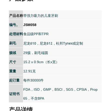
产品名称
带强力吸力的儿童牙刷
编号。
JSM058
处理材料
食品级PP和TPR
刷毛
尼龙610，尼龙612，杜邦Tynex或定制
簇绒
29簇，刷毛端圆
尺寸
15.2 x 0.9cm（长x宽）
重量
12.91克
起订量
每件30000件
FDA，ISO，GMP，BSCI，SGS，CPSIA，Prop
证明书
65，不含BPA
产品详情